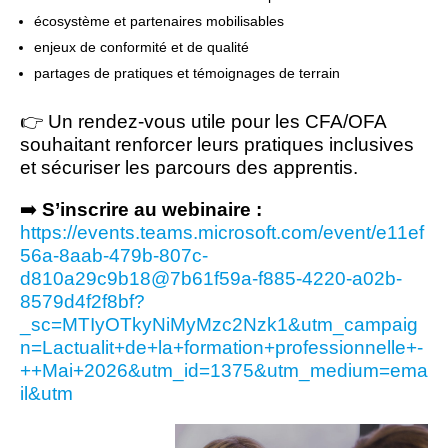
écosystème et partenaires mobilisables
enjeux de conformité et de qualité
partages de pratiques et témoignages de terrain
👉 Un rendez-vous utile pour les CFA/OFA
souhaitant renforcer leurs pratiques inclusives
et sécuriser les parcours des apprentis.
➡️
S’inscrire au webinaire :
https://events.teams.microsoft.com/event/e11ef
56a-8aab-479b-807c-
d810a29c9b18@7b61f59a-f885-4220-a02b-
8579d4f2f8bf?
_sc=MTIyOTkyNiMyMzc2Nzk1&utm_campaig
n=Lactualit+de+la+formation+professionnelle+-
++Mai+2026&utm_id=1375&utm_medium=ema
il&utm