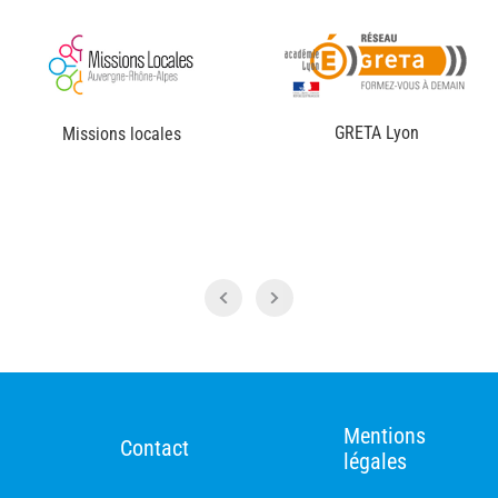
GRETA Lyon
ns locales
GRET
Mentions
Contact
légales